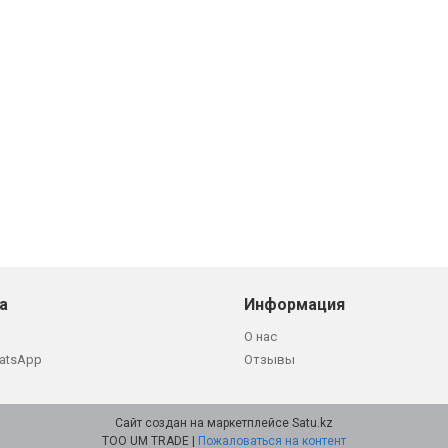
а
Информация
О нас
atsApp
Отзывы
Сайт создан на маркетплейсе
Satu.kz
ТОО UM TRADE |
Пожаловаться на контент