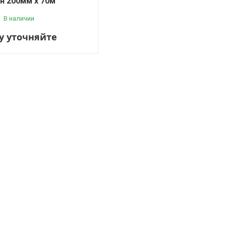
н 200мм х 70м
В наличии
у уточняйте