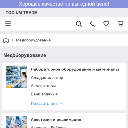
Хорошее качество по выгодной цене!
ТОО UM TRADE
Медоборудование
Медоборудование
Лабораторное оборудование и материалы
Аквадистиллятор
Анализаторы
Бани водяные
Боксы биологической безопасности
Показать всё
Коагуляторы
Микроскопы
Анестезия и реанимация
Морозильное и холодильное оборудование
Аппараты Боброва