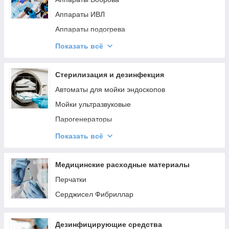
Ротаторы
Аппараты ИВЛ
Сборники хранения
Аппараты подогрева
Термостаты
Дефибрилляторы
Показать всё
Фотометры
Дыхательные контуры и аппараты
Центрифуги
Катетеризация
Стерилизация и дезинфекция
Шкафы ламинарные
Мониторы пациента
Автоматы для мойки эндоскопов
Аспираторы
Насосы шприцевые
Мойки ультразвуковые
Диспергаторы, гомогенезаторы
Тележки анестезиологические
Парогенераторы
Колбонагреватели
Концентраторы кислорода
Стерилизаторы
Показать всё
Мешалки магнитные и приводные
Стеррад
Шейкеры
Ультрафиолетовые камеры
Медицинские расходные материалы
Охладители дистиллята
Установки ультразвуковые
Перчатки
Кронштейны для аквадистилляторов
Шкафы для сушки
Серджисел Фибриллар
Деионизатор воды
Установка получения воды аналитического
Дезинфицирующие средства