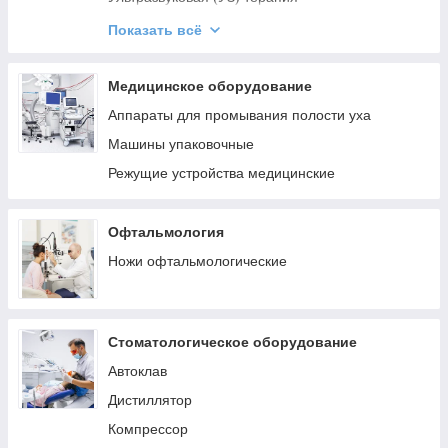
Аппараты низкочастотной терапии
Показать всё
Парафинонагреватели
УВЧ терапия
Медицинское оборудование
Светотерапия (облучатели)
Аппараты для промывания полости уха
УВТ терапия
Машины упаковочные
Криотерапия
Режущие устройства медицинские
Лазерная терапия
Аппараты для индуктотермии
Офтальмология
Физиотерапевтические кушетки
Ножи офтальмологические
Прессотерапия
Барокамеры
Стоматологическое оборудование
Автоклав
Дистиллятор
Компрессор