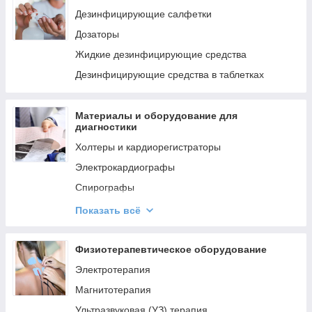
качества
Дезинфицирующие салфетки
Бидистилляторы БЭ
Дозаторы
Подставки для лабораторного оборудования
Жидкие дезинфицирующие средства
Система очистки исходной воды для
дистилляции
Дезинфицирующие средства в таблетках
Материалы и оборудование для
диагностики
Холтеры и кардиорегистраторы
Электрокардиографы
Спирографы
Гемоглобинометры
Показать всё
Тонометры
Коагулометры
Физиотерапевтическое оборудование
Аппараты УЗИ
Электротерапия
Анализаторы состава тела
Магнитотерапия
Рентгенология и маммография
Ультразвуковая (УЗ) терапия