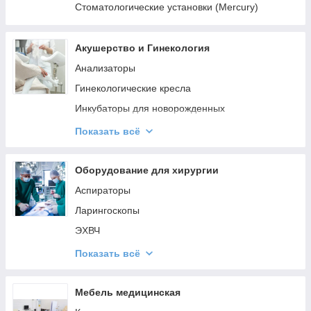
Стоматологические установки (Mercury)
Акушерство и Гинекология
Анализаторы
Гинекологические кресла
Инкубаторы для новорожденных
Кольпоскопы
Показать всё
Лампы фототерапии
Кровати для детей и новорожденных
Оборудование для хирургии
Пеленальные столы
Аспираторы
Фетальные мониторы
Ларингоскопы
ЭХВЧ
Операционные столы
Показать всё
Светильники медицинские
Проктология
Мебель медицинская