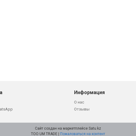
а
Информация
О нас
atsApp
Отзывы
Сайт создан на маркетплейсе
Satu.kz
ТОО UM TRADE |
Пожаловаться на контент