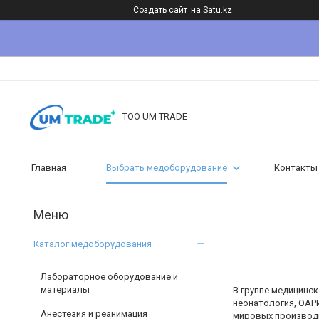
Создать сайт
на Satu.kz
ТОО UM TRADE
Главная
Выбрать медоборудование
Контакты
Каталог медоборудования
Лабораторное оборудование и
материалы
В группе медицинс
неонатология, ОАР
Анестезия и реанимация
мировых производ