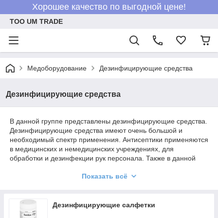
Хорошее качество по выгодной цене!
ТОО UM TRADE
Медоборудование
Дезинфицирующие средства
Дезинфицирующие средства
В данной группе представлены дезинфицирующие средства.
Дезинфицирующие средства имеют очень большой и
необходимый спектр применения. Антисептики применяются
в медицинских и немедицинских учреждениях, для
обработки и дезинфекции рук персонала. Также в данной
группе представлены хлорсодержащие таблетки, имеющие
Показать всё
широкое применение. Они используются для очистки и
дезинфекции поверхностей всех видов учреждений, а также
для очистки бассейнов. Дезинфицирующие средства для
очистки и дезинфекции разного рода поверхностей вы
Дезинфицирующие салфетки
сможете найти в данной группе.