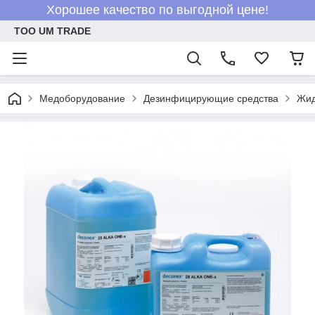
Хорошее качество по выгодной цене!
ТОО UM TRADE
Медоборудование
Дезинфицирующие средства
Жид