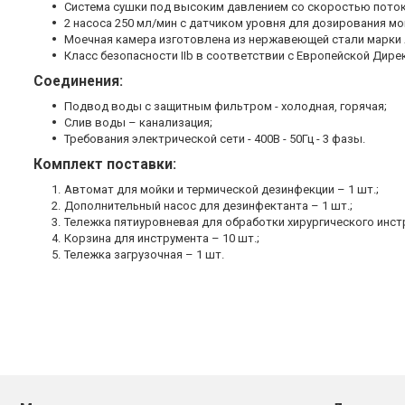
Система сушки под высоким давлением со скоростью поток
2 насоса 250 мл/мин с датчиком уровня для дозирования 
Моечная камера изготовлена из нержавеющей стали марки A
Класс безопасности IIb в соответствии с Европейской Дире
Соединения:
Подвод воды с защитным фильтром - холодная, горячая;
Слив воды – канализация;
Требования электрической сети - 400В - 50Гц - 3 фазы.
Комплект поставки:
Автомат для мойки и термической дезинфекции – 1 шт.;
Дополнительный насос для дезинфектанта – 1 шт.;
Тележка пятиуровневая для обработки хирургического инстр
Корзина для инструмента – 10 шт.;
Тележка загрузочная – 1 шт.