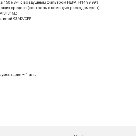
а 150 м3/ч с воздушным фильтром HEPA H14 99.99%
моющих средств (контроль с помощью расходомеров);
ISI 316L;
ктивой 93/42/СЕЕ.
ументария – 1 шт.;