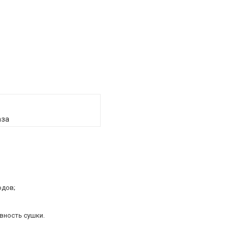
аза
одов;
ивность сушки.