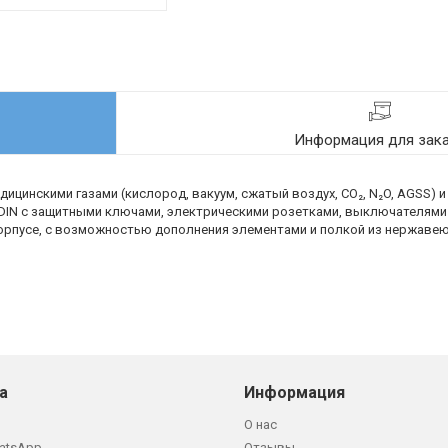
Информация для зак
ицинскими газами (кислород, вакуум, сжатый воздух, CO₂, N₂O, AGSS) 
DIN с защитными ключами, электрическими розетками, выключателями 
корпусе, с возможностью дополнения элементами и полкой из нержаве
а
Информация
О нас
atsApp
Отзывы