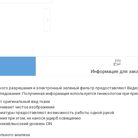
Информация для зак
окого разрешения и электронный зеленый фильтр предоставляют Видео
едования. Полученная информация используется гинекологом при прин
т оригинальный вид ткани
ечивает чистое изображение
авиатуры предоставляют возможность работы одной рукой
ия при этом, не нанося ущерб освещению
изкий/высокий уровень CIN
льного анализа