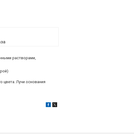
аза
енными растворами,
орой)
о цвета. Лучи основания