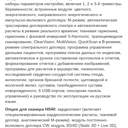
наборы параметров настройки, включая 1, 2 и 3-й триместры
беременности; встроенные модули: цветного,
энергетического, направленного энергетического и
импульсно-волнового допплера; М-режим; автоматическая
трассировка доплеровского спектра и автоматические
расчеты в режиме реального времени; тканевая гармоника,
гармоника с фазовой инверсией S-Harmonic; трапециевидное
сканирование; ClearVision; MultiVision; QuickScan в В-режиме,
режиме спектрального доплера; программа управления
данными пациентов, программа поиска данных по индексам,
автоматическое и ручное составление протоколов и отчетов,
форматирование отчетов с добавлением изображений,
программы для расчетов в акушерстве, гинекологии,
исследований сердечно-сосудистой системы плода,
ангиологии, органов брюшной полости, щитовидной и
молочной желез, суставов, тазобедренного сустава
новорожденного; 6 USB-портов; сенсорная панель
управления) и руководство по эксплуатации на русском
языке.
Опции для сканера HS40:
кардиопакет (включает
специализированные кардиологические расчеты, тканевой
доплер, анатомический М-режим), модуль постоянно-
волнового доплера CW, модуль 3D/4D (Static 3D + Live 3D),