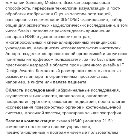
компании Samsung Medison. Высокая разрешающая
способность, передовые технологии визуализации и пост-
обработки изображения.Оценка эластичности тканей,
расширенные возможности 3D/4D/5D сканирования, набор
опций для экспертных кардиологических исследований, в том
числе Strain+ позволяют рекомендовать применение
аппарата HS40 в диагностических центрах,
многопрофильных и специализированных медицинских
учреждениях, медицинских исследовательских институтах.
Аппарат выделяется превосходной эргономикой и интуитивно
понятным интерфейсом пользователя, за что был отмечен
престижной наградой в области промышленного дизайна IF
Design Awards. Компактный размер позволяет с легкостью
разместить аппарат в ограниченных пространствах,
например, в лифте или палате пациента.
Область исследований
: абдоминальные исследования,
акушерство и гинекология, кардиология, ангиология,
нефрология, урология, онкология, педиатрия, неонатология,
исследования поверхностных органов и костно-мышечной
системы, молочной железы, транскраниальная эхография.
Базовая комплектация:
сканер HS40 (монитор 21.5";
изменение положения панели управления;
предустановленные и программируемые пользователем