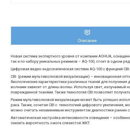
Описание
Новая система экспертного уровня от компании AOHUA, оснащен
так и по набору уникальных режимов – AQ-100, стоит в одном ряд
Цифровая видео-эндоскапическая система AQ-100 с функцией CBI.
CBI (режим мультиволновой визуализации) – инновационная опти
биологические характеристики различных тканей для получения 
волнами зависит от длины волны. Используя свет, излучаемый н
поврежденной тканями. Также технология CBI позволяет получат
Режим мультиволновой визуализации может быть успешно исполь
рака. Также, сочетая CBI с технологией цифрового увеличения, 
можно считать незаменимым инструментом диагностики ранних с
Автоматическая настройка интенсивности освещения – особенно
снизить вероятность ожога слизистой ЖКТ.