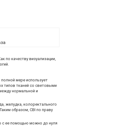
аза
к по качеству визуализации,
огий.
в полной мере использует
ых типов тканей со световыми
 между нормальной и
да, желудка, колоректального
Таким образом, CBI по праву
о с ее помощью можно до нуля