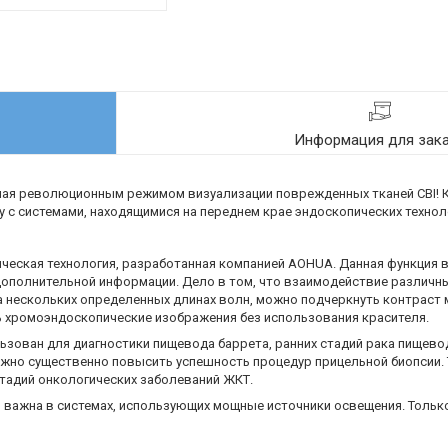
Информация для зак
ная революционным режимом визуализации поврежденных тканей CBI! Ка
у с системами, находящимися на переднем крае эндоскопических технол
ческая технология, разработанная компанией AOHUA. Данная функция 
дополнительной информации. Дело в том, что взаимодействие различн
а нескольких определенных длинах волн, можно подчеркнуть контраст
ь хромоэндоскопические изображения без использования красителя.
зован для диагностики пищевода баррета, ранних стадий рака пищево
можно существенно повысить успешность процедур прицельной биопсии. 
тадий онкологических заболеваний ЖКТ.
 важна в системах, использующих мощные источники освещения. Тольк