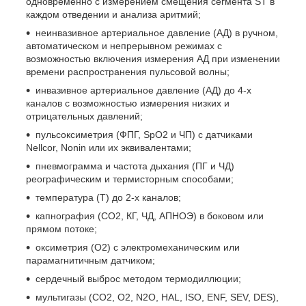
одновременно с измерением смещения сегмента ST в
каждом отведении и анализа аритмий;
неинвазивное артериальное давление (АД) в ручном,
автоматическом и непрерывном режимах с
возможностью включения измерения АД при изменении
времени распространения пульсовой волны;
инвазивное артериальное давление (АД) до 4-х
каналов с возможностью измерения низких и
отрицательных давлений;
пульсоксиметрия (ФПГ, SpO2 и ЧП) с датчиками
Nellcor, Nonin или их эквивалентами;
пневмограмма и частота дыхания (ПГ и ЧД)
реографическим и термисторным способами;
температура (Т) до 2-х каналов;
капнография (СО2, КГ, ЧД, АПНОЭ) в боковом или
прямом потоке;
оксиметрия (О2) с электромеханическим или
парамагнитичным датчиком;
сердечный выброс методом термодиллюции;
мультигазы (СО2, О2, N2O, HAL, ISO, ENF, SEV, DES),