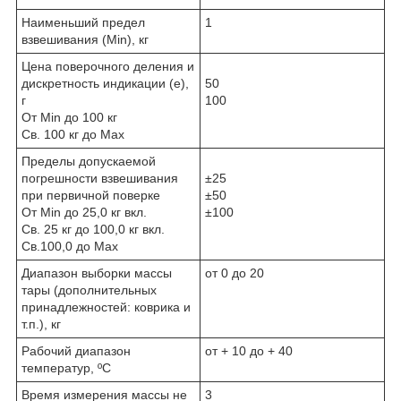
Наименьший предел
1
взвешивания (Min), кг
Цена поверочного деления и
дискретность индикации (е),
50
г
100
От Min до 100 кг
Св. 100 кг до Мах
Пределы допускаемой
погрешности взвешивания
±25
при первичной поверке
±50
От Min до 25,0 кг вкл.
±100
Св. 25 кг до 100,0 кг вкл.
Св.100,0 до Мах
Диапазон выборки массы
от 0 до 20
тары (дополнительных
принадлежностей: коврика и
т.п.), кг
Рабочий диапазон
от + 10 до + 40
температур, ºС
Время измерения массы не
3