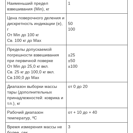
Наименьший предел
1
взвешивания (Min), кг
Цена поверочного деления и
дискретность индикации (е),
50
г
100
От Min до 100 кг
Св. 100 кг до Мах
Пределы допускаемой
погрешности взвешивания
±25
при первичной поверке
±50
От Min до 25,0 кг вкл.
±100
Св. 25 кг до 100,0 кг вкл.
Св.100,0 до Мах
Диапазон выборки массы
от 0 до 20
тары (дополнительных
принадлежностей: коврика и
т.п.), кг
Рабочий диапазон
от + 10 до + 40
температур, ºС
Время измерения массы не
3
более, сек