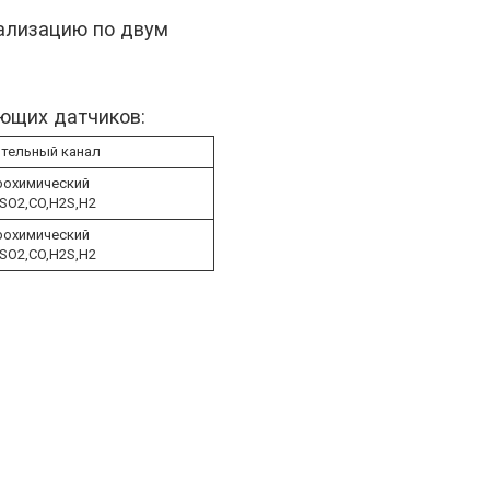
нализацию по двум
ющих датчиков:
ительный канал
рохимический
SO2,CO,H2S,H2
рохимический
SO2,CO,H2S,H2