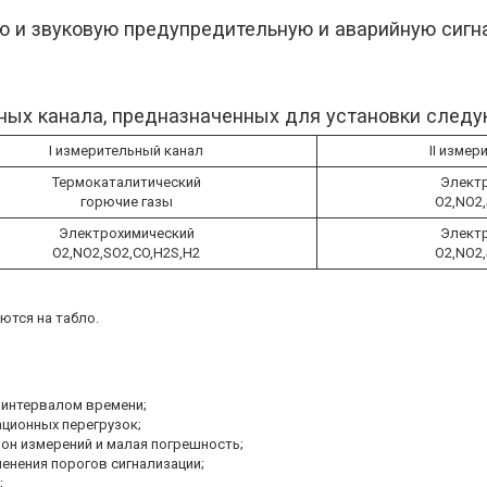
ю и звуковую предупредительную и аварийную сиг
ных канала, предназначенных для установки следу
I измерительный канал
II измер
Термокаталитический
Элект
горючие газы
O2,NO2,
Электрохимический
Элект
O2,NO2,SO2,CO,H2S,H2
O2,NO2,
тся на табло.
 интервалом времени;
ционных перегрузок;
он измерений и малая погрешность;
енения порогов сигнализации;
;