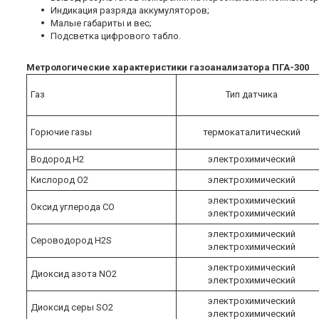
Индикация разряда аккумуляторов;
Малые габариты и вес;
Подсветка цифрового табло.
Метрологические характеристики газоанализатора ПГА-300
Газ
Тип датчика
Горючие газы
термокаталитический
Водород H2
электрохимический
Кислород О2
электрохимический
электрохимический
Оксид углерода СО
электрохимический
электрохимический
Сероводород H2S
электрохимический
электрохимический
Диоксид азота NО2
электрохимический
электрохимический
Диоксид серы SО2
электрохимический