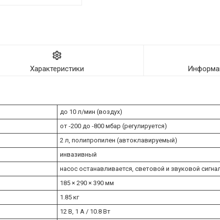
Характеристики
Информац
до 10 л/мин (воздух)
от -200 до -800 мбар (регулируется)
2 л, полипропилен (автоклавируемый)
инвазивный
насос останавливается, световой и звуковой сигна
185 × 290 × 390 мм
1.85 кг
12 В, 1 A / 10.8 Вт