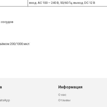
вход. AC 100 – 240 В, 50/60 Гц; выход. DC 12 В
х сосудов
ъёмом 200/1000 мкл
а
Информация
О нас
atsApp
Отзывы