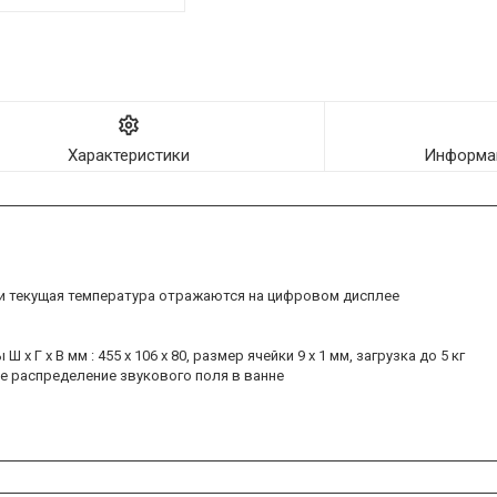
Характеристики
Информац
 и текущая температура отражаются на цифровом дисплее
 Г х В мм : 455 х 106 х 80, размер ячейки 9 х 1 мм, загрузка до 5 кг
е распределение звукового поля в ванне