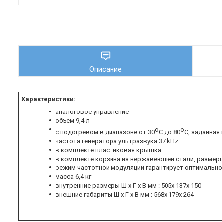
Описание
Характеристики:
аналоговое управление
объем 9,4 л
o
o
с подогревом в диапазоне от 30
C до 80
C, заданная
частота генератора ультразвука 37 kHz
в комплекте пластиковая крышка
в комплекте корзина из нержавеющей стали, размеры Ш х
режим частотной модуляции гарантирует оптимально
масса 6,4 кг
внутренние размеры Ш х Г х В мм : 505х 137х 150
внешние габариты Ш х Г х В мм : 568х 179х 264