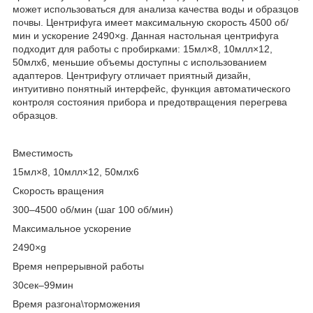
может использоваться для анализа качества воды и образцов
почвы. Центрифуга имеет максимальную скорость 4500 об/
мин и ускорение 2490×g. Данная настольная центрифуга
подходит для работы с пробирками: 15мл×8, 10млл×12,
50млx6, меньшие объемы доступны с использованием
адаптеров. Центрифугу отличает приятный дизайн,
интуитивно понятный интерфейс, функция автоматического
контроля состояния прибора и предотвращения перегрева
образцов.
Вместимость
15мл×8, 10млл×12, 50млx6
Скорость вращения
300–4500 об/мин (шаг 100 об/мин)
Максимальное ускорение
2490×g
Время непрерывной работы
30сек–99мин
Время разгона\торможения