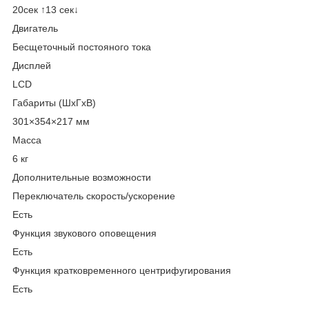
20сек ↑13 сек↓
Двигатель
Бесщеточный постояного тока
Дисплей
LCD
Габариты (ШхГхВ)
301×354×217 мм
Масса
6 кг
Дополнительные возможности
Переключатель скорость/ускорение
Есть
Функция звукового оповещения
Есть
Функция кратковременного центрифугирования
Есть