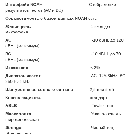
Интерфейс NOAH
Отображение
результатов тестов (АС и ВС)
Совместимость с базой данных NOAH
есть
Живая речь
1 вход для
микрофона
АС
-10 dBHL до 120
dBHL (максимум)
ВС
-10 dBHL до 70
dBHL (максимум)
Искажение
< 2%
Диапазон частот
АС: 125-8kHz; ВС:
250 Hz-8kHz
Шаг уровня выходного сигнала
2,5 или 5 дБ
Кнопка пациента
стандарт
ABLB
Fowler тест
Маскировка
Узкополосная и
широкополосная
Strenger
Чистый тон,
Strenger тест