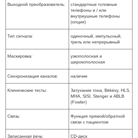
Выходной преобразователь:
стандартные головные
телефоны и / или
внутриушные телефоны
(опция)
Тип сигнала:
одиночный, импульсный,
трель или непрерывный
Маскировка:
узкополосная и
широкополосная
Синхронизация каналов:
наличие
Клинические тесты:
Затухание тона, Békésy, HLS,
MHA, SISI, Stenger и ABLB
(Fowler)
Связь:
Функция прямой/обратной
связи с пациентом
Записанная речь:
CD-диск