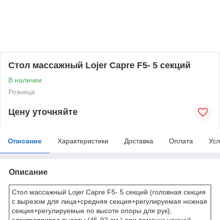
Стол массажный Lojer Capre F5- 5 секций
В наличии
Розница
Цену уточняйте
Описание
Характеристики
Доставка
Оплата
Усл
Описание
Стол массажный Lojer Capre F5- 5 секций (головная секция
с вырезом для лица+средняя секция+регулируемая ножная
секция+регулируемые по высоте опоры для рук),
электропривод высоты (45-92 см.) при помощи ножной