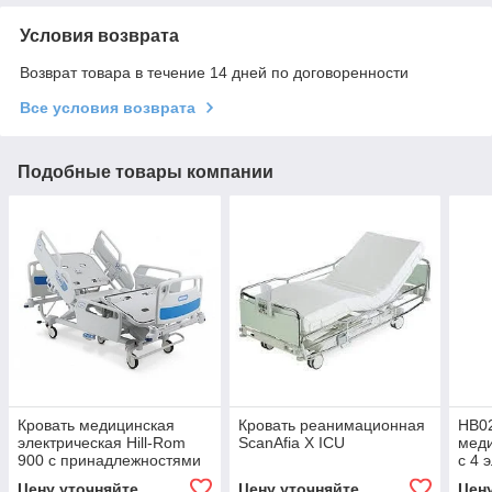
Условия возврата
Возврат товара в течение 14 дней по договоренности
Все условия возврата
Подобные товары компании
Кровать медицинская
Кровать реанимационная
HB0
электрическая Hill-Rom
ScanAfia X ICU
меди
900 c принадлежностями
с 4 
(мат
Цену уточняйте
Цену уточняйте
Цен