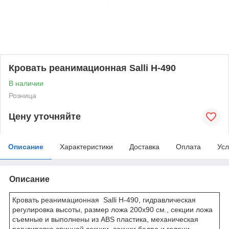
Кровать реанимационная Salli H-490
В наличии
Розница
Цену уточняйте
Описание
Характеристики
Доставка
Оплата
Усл
Описание
Кровать реанимационная Salli H-490, гидравлическая
регулировка высоты, размер ложа 200х90 см., секции ложа
съемные и выполнены из ABS пластика, механическая
регулировка спинной секции, секции бедра и голени,