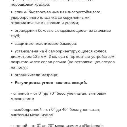
порошковой краской;
спинки быстросъемные из износоустойчивого
ударопрочного пластика со скругленными
атравматическими краями и углами;
ограждения боковые складывающиеся из стальных
труб;
защитные пластиковые бампера;
установлена на 4 самоориентирующиеся колеса
диаметром 125 мм, 2 колеса с тормозным устройством,
покрытие колес серая резина (не оставляющая следов
на полу);
ограничители матраца;
Регулировка углов наклона секций:
- спинной – от 0° до 70° бесступенчатая, винтовым
механизмом
- тазобедренной – от 0° до 40° бесступенчатая,
винтовым механизмом
- ножной – от 0° до 20° механизмами «Rastomat»