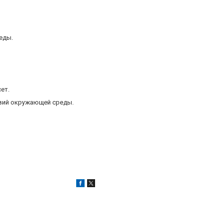
еды.
сет.
твий окружающей среды.