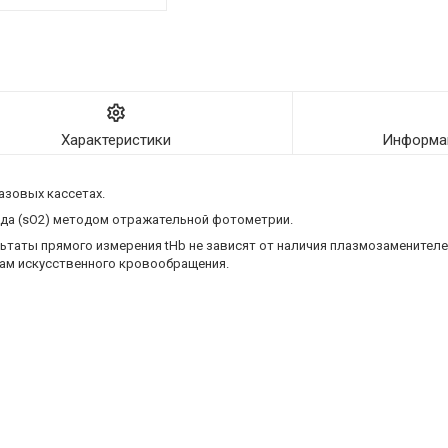
Характеристики
Информац
азовых кассетах.
ода (sO2) методом отражательной фотометрии.
льтаты прямого измерения tHb не зависят от наличия плазмозаменителе
ам искусственного кровообращения.