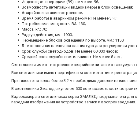
Индекс цветопередачи (R9), не менее: 96;
Возможность интеграции видеокамеры в блок освещения;
Аварийное питание встроенное;
Время работы в аварийном режиме: Не менее 3 ч.;
Потребляемая мощность, ВА: 130;
Масса, кг.: 70;
Радиус действия, мм.: 1900;
Перемещение блоков освещения по высоте, мм.: 1150;
5-ти кнопочная пленочная клавиатура для регулировки уров
Срок службы светодиодов: Не менее 60 000 часов;
Средний срок службы светильников: Не менее 8 лет;
Светильники имеют встроенное аварийное питание от аккумулято
Все светильники имеют сертификаты соответствия и регистраци
При высоте потолка более 3,2 м необходимо дополнительно пр
В светильники Эмалед с куполом 500 есть возможность встроить
Видеокамера в светильниках серии ЭМАЛЕД предназначена для с
передачи изображения на устройство записи и воспроизведения.