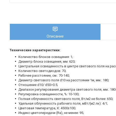
Описание
Технические характеристики:
Количество блоков освещения: 1;
Диаметр блока освещения, мм: 620;
Центральная освещенность в центре светового поля на расс
Количество светодиодов: 70;
Рабочее расстояние, см.: 70-140;
Диаметр светового поля d10 на расстоянии 1м, мм.: 180;
Отношение d10/ d50˃0.5;
Диапазон регулирования диаметра светового поля, мм.: 180-
Регулировка освещенности, %: 10-100;
Полная облученность светового поля, Вт/м2 не более: 650;
Удельная облученность рабочего поля, мВт/(м2 лк): 4/1;
Цветовая температура, К: 4500±100;
Индекс цветопередачи (Ra), не менее: 95;