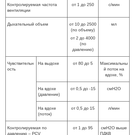
Контролируемая частота
от 1 до 250
с/мин
вентиляции
Дыхательный объем
от 10 до 2500
мл
(по объему)
от 2 до 4000
(по
давлению)
Чувствительн
На выдохе
от 80 до 5
Максимальны
ость
й поток на
вдохе, %
На вдохе
от 0,5 до -15
смН
2
О
(давление)
На вдохе
от 0,5 до 15
л/мин
(поток)
Контролируемая по
от 1 до 95
смН
2
О выше
давлению – PCV
ПДКВ