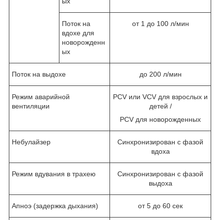
ых
Поток на
от 1 до 100 л/мин
вдохе для
новорожденн
ых
Поток на выдохе
до 200 л/мин
Режим аварийной
PCV или VCV для взрослых и
вентиляции
детей /
PCV для новорожденных
Небулайзер
Синхронизирован с фазой
вдоха
Режим вдувания в трахею
Синхронизирован с фазой
выдоха
Апноэ (задержка дыхания)
от 5 до 60 сек