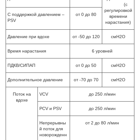
(с
регулировкой
С поддержкой давлением –
от 0 до 80
времени
PSV
нарастания)
Давление при вдохе
от -50 до 120
смН
2
О
Время нарастания
6 уровней
ПДКВ/СИПАП
от 0 до 50
смН
2
О
Дополнительное давление
от -70 до 70
смН
2
О
Поток на
VCV
до 250 л/мин
вдохе
PCV и PSV
до 250 л/мин
Непрерывны
от 2 до 80 л/мин
й поток для
новорожденн