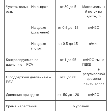
Чувствительн
На выдохе
от 80 до 5
Максимальны
ость
й поток на
вдохе, %
На вдохе
от 0,5 до -15
смН
2
О
(давление)
На вдохе
от 0,5 до 15
л/мин
(поток)
Контролируемая по
от 1 до 95
смН
2
О выше
давлению – PCV
ПДКВ
(с
регулировкой
С поддержкой давлением –
от 0 до 80
времени
PSV
нарастания)
Давление при вдохе
от -50 до 120
смН
2
О
Время нарастания
6 уровней