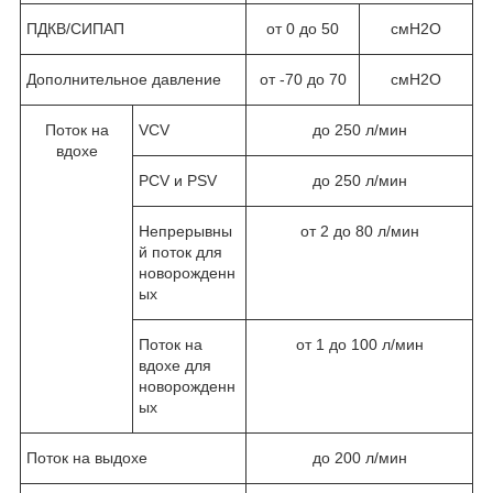
ПДКВ/СИПАП
от 0 до 50
смН
2
О
Дополнительное давление
от -70 до 70
смН
2
О
Поток на
VCV
до 250 л/мин
вдохе
PCV и PSV
до 250 л/мин
Непрерывны
от 2 до 80 л/мин
й поток для
новорожденн
ых
Поток на
от 1 до 100 л/мин
вдохе для
новорожденн
ых
Поток на выдохе
до 200 л/мин