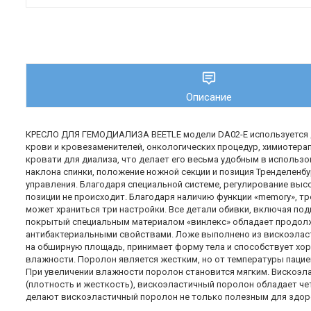
Описание
КРЕСЛО ДЛЯ ГЕМОДИАЛИЗА BEETLE модели DA02-E используется дл
крови и кровезаменителей, онкологических процедур, химиотерап
кровати для диализа, что делает его весьма удобным в использов
наклона спинки, положение ножной секции и позиция Тренделен
управления. Благодаря специальной системе, регулирование высо
позиции не происходит. Благодаря наличию функции «memory», тр
может храниться три настройки. Все детали обивки, включая подг
покрытый специальным материалом «винлекс» обладает продолжи
антибактериальными свойствами. Ложе выполнено из вискоэласт
на обширную площадь, принимает форму тела и способствует хо
влажности. Поролон является жестким, но от температуры пациен
При увеличении влажности поролон становится мягким. Вискоэла
(плотность и жесткость), вискоэластичный поролон обладает чет
делают вискоэластичный поролон не только полезным для здор