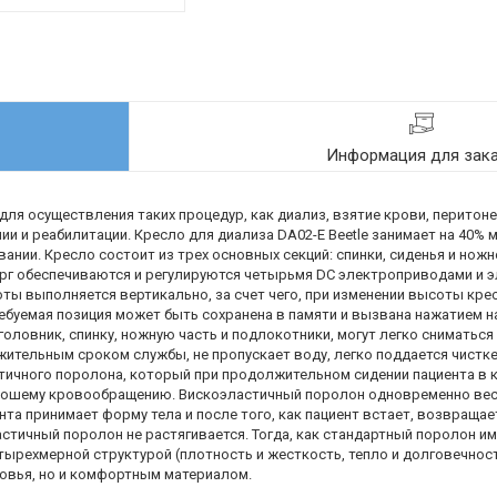
Информация для зак
я осуществления таких процедур, как диализ, взятие крови, перитон
ии и реабилитации. Кресло для диализа DA02-E Beеtle занимает на 40% 
ании. Кресло состоит из трех основных секций: спинки, сиденья и ножн
бург обеспечиваются и регулируются четырьмя DC электроприводами и
ты выполняется вертикально, за счет чего, при изменении высоты кре
ебуемая позиция может быть сохранена в памяти и вызвана нажатием на
оловник, спинку, ножную часть и подлокотники, могут легко сниматься 
тельным сроком службы, не пропускает воду, легко поддается чистке
ичного поролона, который при продолжительном сидении пациента в к
рошему кровообращению. Вискоэластичный поролон одновременно весь
та принимает форму тела и после того, как пациент встает, возвраща
стичный поролон не растягивается. Тогда, как стандартный поролон и
ырехмерной структурой (плотность и жесткость, тепло и долговечност
овья, но и комфортным материалом.