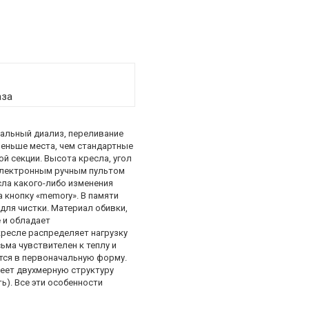
аза
еальный диализ, переливание
меньше места, чем стандартные
ой секции. Высота кресла, угол
 электронным ручным пультом
сла какого-либо изменения
 кнопку «memory». В памяти
для чистки. Материал обивки,
 и обладает
ресле распределяет нагрузку
ма чувствителен к теплу и
ется в первоначальную форму.
меет двухмерную структуру
ь). Все эти особенности