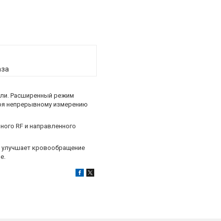
аза
оли. Расширенный режим
аря непрерывному измерению
ного RF и направленного
, улучшает кровообращение
е.