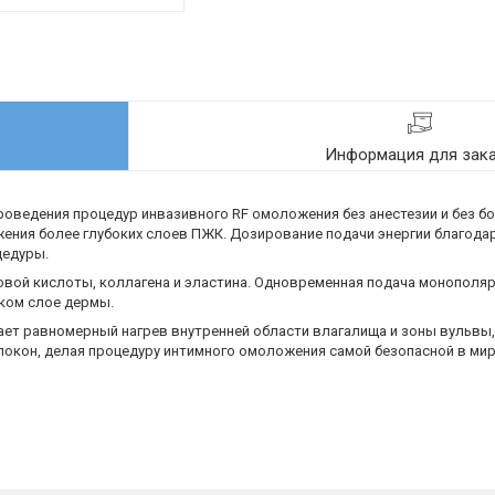
Информация для зак
оведения процедур инвазивного RF омоложения без анестезии и без б
ижения более глубоких слоев ПЖК. Дозирование подачи энергии благод
цедуры.
вой кислоты, коллагена и эластина. Одновременная подача монополяр
ком слое дермы.
ает равномерный нагрев внутренней области влагалища и зоны вульвы
окон, делая процедуру интимного омоложения самой безопасной в мир