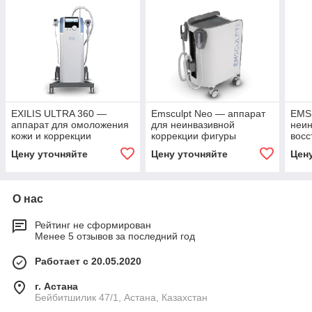
EXILIS ULTRA 360 —
Emsculpt Neo — аппарат
EMS
аппарат для омоложения
для неинвазивной
неин
кожи и коррекции
коррекции фигуры
вос
контуров тела
тазо
Цену уточняйте
Цену уточняйте
Цен
О нас
Рейтинг не сформирован
Менее 5 отзывов за последний год
Работает с 20.05.2020
г. Астана
Бейбитшилик 47/1, Астана, Казахстан