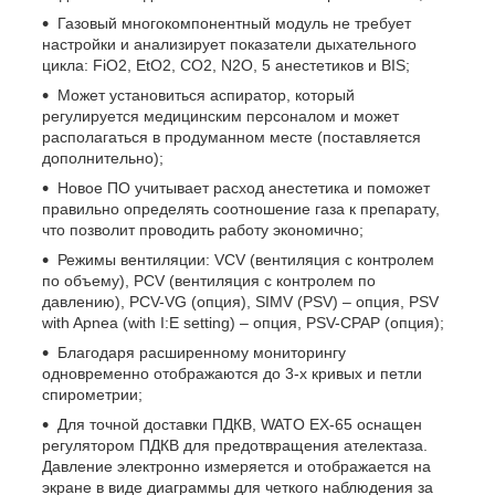
Газовый многокомпонентный модуль не требует
настройки и анализирует показатели дыхательного
цикла: FiO2, EtO2, CO2, N2O, 5 анестетиков и BIS;
Может установиться аспиратор, который
регулируется медицинским персоналом и может
располагаться в продуманном месте (поставляется
дополнительно);
Новое ПО учитывает расход анестетика и поможет
правильно определять соотношение газа к препарату,
что позволит проводить работу экономично;
Режимы вентиляции: VCV (вентиляция с контролем
по объему), PCV (вентиляция с контролем по
давлению), PCV-VG (опция), SIMV (PSV) – опция, PSV
with Apnea (with I:E setting) – опция, PSV-CPAP (опция);
Благодаря расширенному мониторингу
одновременно отображаются до 3-х кривых и петли
спирометрии;
Для точной доставки ПДКВ, WATO EX-65 оснащен
регулятором ПДКВ для предотвращения ателектаза.
Давление электронно измеряется и отображается на
экране в виде диаграммы для четкого наблюдения за