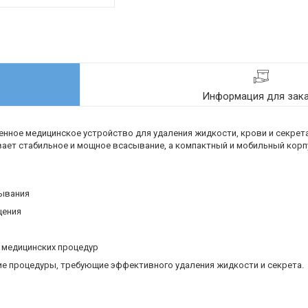
Информация для зак
нное медицинское устройство для удаления жидкости, крови и секрета
вает стабильное и мощное всасывание, а компактный и мобильный корп
сывания
щения
и медицинских процедур
ие процедуры, требующие эффективного удаления жидкости и секрета.