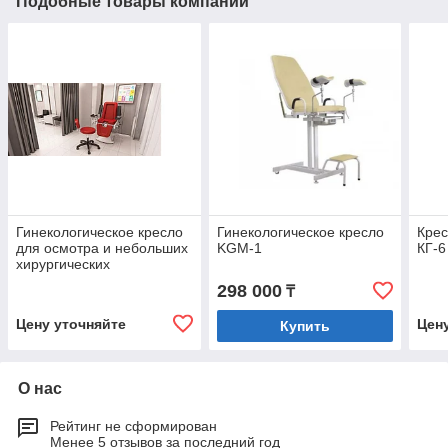
Подобные товары компании
Гинекологическое кресло
Гинекологическое кресло
Крес
для осмотра и небольших
KGM-1
КГ-6
хирургических
вмешательств GT01-S
298 000
₸
Цену уточняйте
Цен
Купить
О нас
Рейтинг не сформирован
Менее 5 отзывов за последний год