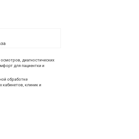
аза
 осмотров, диагностических
мфорт для пациентки и
рной обработке
 кабинетов, клиник и