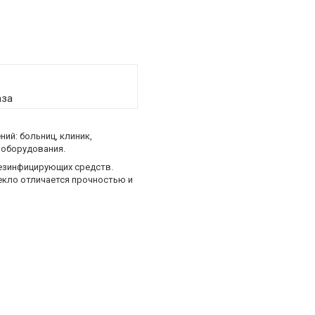
аза
ий: больниц, клиник,
 оборудования.
дезинфицирующих средств.
екло отличается прочностью и