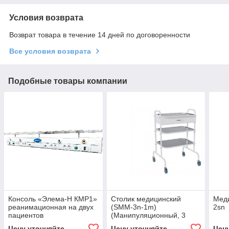
Условия возврата
Возврат товара в течение 14 дней по договоренности
Все условия возврата
Подобные товары компании
Консоль «Элема-Н КМР1»
Столик медицинский
Меди
реанимационная на двух
(SMM-3n-1m)
2sn
пациентов
(Манипуляционный, 3
нерж. полки, 1 ящик -
Цену уточняйте
Цену уточняйте
Цен