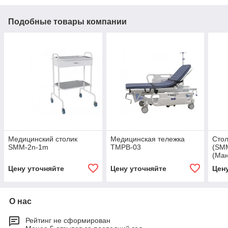
Подобные товары компании
Медицинский столик
Медицинская тележка
Стол
SMM-2n-1m
TMPB-03
(SM
(Ман
нерж
Цену уточняйте
Цену уточняйте
Цен
мета
О нас
Рейтинг не сформирован