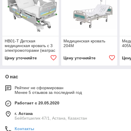
HB01-T Детская
Медицинская кровать
Меди
медицинская кровать c 3
204M
405
электромоторами (матрас
и штатив для капельницы
Цену уточняйте
Цену уточняйте
Цен
в комплекте)
О нас
Рейтинг не сформирован
Менее 5 отзывов за последний год
Работает с 20.05.2020
г. Астана
Бейбитшилик 47/1, Астана, Казахстан
Контакты