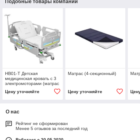
Подобные товары компании
HB01-T Детская
Матрас (4-секционный)
Матр
медицинская кровать c 3
электромоторами (матрас
и штатив для капельницы
Цену уточняйте
Цену уточняйте
Цен
в комплекте)
О нас
Рейтинг не сформирован
Менее 5 отзывов за последний год
Работает с 20.05.2020