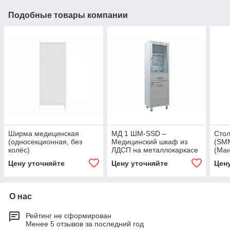
Подобные товары компании
Ширма медицинская
МД 1 ШМ-SSD –
Стол
(односекционная, без
Медицинский шкаф из
(SM
колёс)
ЛДСП на металлокаркасе
(Ман
нерж
Цену уточняйте
Цену уточняйте
Цен
мета
О нас
Рейтинг не сформирован
Менее 5 отзывов за последний год