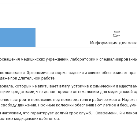
Информация для зак
снащения медицинских учреждений, лабораторий и специализированных
.
спользования. Эргономичная форма сиденья и спинки обеспечивает пр
даже при длительной работе.
риала, который не впитывает влагу, устойчив к химическим веществам
щими средствами, что делает кресло оптимальным для медицинской с
чно настроить положение под пользователя и рабочее место. Надежн
т свободу движений. Прочные колесики обеспечивают легкое и бесшум
и нагрузкам, что гарантирует долгий срок службы. Современный и лако
астных медицинских кабинетов.