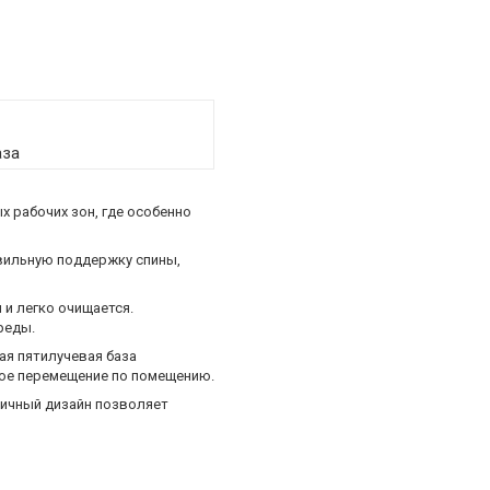
аза
 рабочих зон, где особенно
авильную поддержку спины,
 и легко очищается.
реды.
ая пятилучевая база
ное перемещение по помещению.
ничный дизайн позволяет