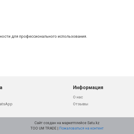
жности для профессионального использования.
а
Информация
О нас
atsApp
Отзывы
Сайт создан на маркетплейсе
Satu.kz
ТОО UM TRADE |
Пожаловаться на контент