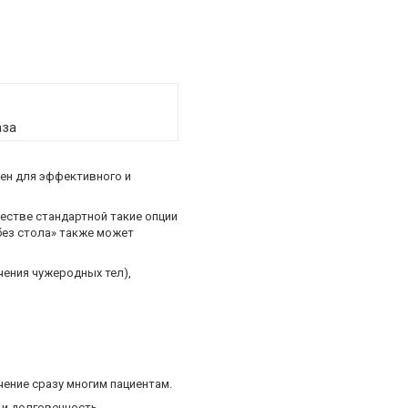
аза
чен для эффективного и
честве стандартной такие опции
без стола» также может
чения чужеродных тел),
ение сразу многим пациентам.
 и долговечность.