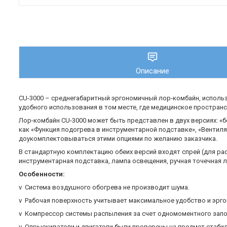
Описание
CU-3000 – среднегабаритный эргономичный лор-комбайн, использ
удобного использования в том месте, где медицинское пространс
Лор-комбайн CU-3000 может быть представлен в двух версиях: «б
как «Функция подогрева в инструментарной подставке», «Вентил
доукомплектовываться этими опциями по желанию заказчика.
В стандартную комплектацию обеих версий входят спрей (для ра
инструментарная подставка, лампа освещения, ручная точечная л
Особенности:
v Система воздушного обогрева не производит шума.
v Рабочая поверхность учитывает максимальное удобство и эрг
v Компрессор системы распыления за счет одномоментного запо
v Опрыскиватели и двигатели были проверены на предмет стабил