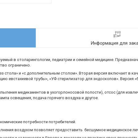
Информация для зак
уемый в отоларингологии, педиатрии и семейной медицине. Предназна
тво ограничено.
ез стола» и «с дополнительным столом». Вторая версия включает в ка
яцию евстахиевой трубы», «УФ стерилизатор для эндоскопов». Версия «
спыления медикаментов в ухогорлоносовой полости), отсос (для извле
ампа освещения, подача горячего воздуха и другое.
ономические потребности потребителей.
лнения воздухом позволяет предоставить бесшумное медицинское леч
ьности и надежности в Европе и доказали на практике свою прочность