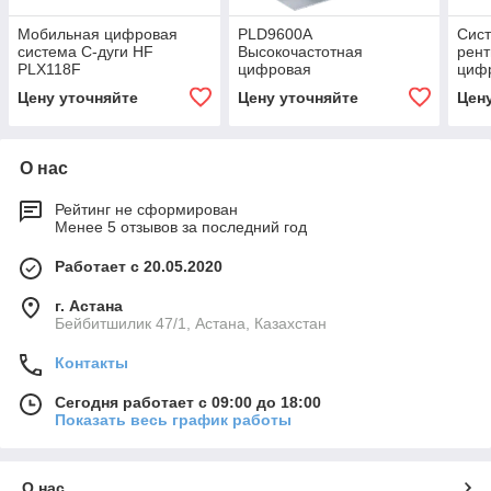
Мобильная цифровая
PLD9600A
Сис
система C-дуги HF
Высокочастотная
рент
PLX118F
цифровая
цифр
рентгенографическая и
Цену уточняйте
Цену уточняйте
Цен
рентгеноскопическая
система
О нас
Рейтинг не сформирован
Менее 5 отзывов за последний год
Работает с 20.05.2020
г. Астана
Бейбитшилик 47/1, Астана, Казахстан
Контакты
Сегодня работает с 09:00 до 18:00
Показать весь график работы
О нас