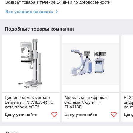
Возврат товара в течение 14 дней по договоренности
Все условия возврата
Подобные товары компании
Цифровой маммограф
Мобильная цифровая
PLX
Bemems PINKVIEW-RT с
система C-дуги HF
циф
детектором AGFA
PLX118F
рент
сис
Цену уточняйте
Цену уточняйте
Цен