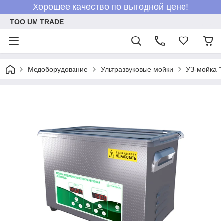
Хорошее качество по выгодной цене!
ТОО UM TRADE
Медоборудование
Ультразвуковые мойки
УЗ-мойка "