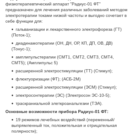
физиотерапевтический аппарат "Радиус-01 ФТ"
предназначен для лечения различных заболеваний методом
электротерапии токами низкой частоты и выгодно сочетает в
себе функции для:
гальванизации и лекарственного электрофореза (ГТ)
(Поток-1);
диадинамотерапии (ОН, ДН, ОР, КП, ДП, ОВ, ДВ)
(Тонус-1);
амплипульстерапии (СМТ1, СМТ2, СМТ3, СМТ4,
СМТ5); (Амплипульс 5)
расширенной электростимуляции (ТТ) (Стимул);
флюктуоризации (ФТ); (АСБ-2М)
расширенной электростимуляции (ЭСМ) (Стимул);
электросонтерапии (ЭС) (Электросон ЭС-10-5);
траскраниальной элеткроанальгезии (ТЭА).
Основные возможности прибора Радиус-01 ФТ:
19 режимов лечебных воздействий (переменный/
выпрямленный ток, положительная и отрицательная
полярности);