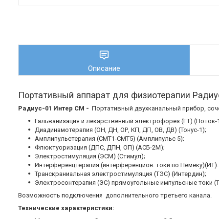
Описание
Портативный аппарат для физиотерапии Радиу
Радиус-01 Интер СМ -
Портативный двухканальный прибор, соч
Гальванизация и лекарственный электрофорез (ГТ) (Поток-1
Диадинамотерапия (ОН, ДН, ОР, КП, ДП, ОВ, ДВ) (Тонус-1);
Амплипульстерапия (СМТ1-СМТ5) (Амплипульс 5);
Флюктуоризация (ДПС, ДПН, ОП) (АСБ-2М);
Электростимуляция (ЭСМ) (Стимул);
Интерференцтерапия (интерференцион. токи по Немеку)(ИТ).
Транскраниальная электростимуляция (ТЭC) (Интердин);
Электросонтерапия (ЭС) прямоугольные импульсные токи (ТТ
Возможность подключения дополнительного третьего канала.
Технические характеристики: