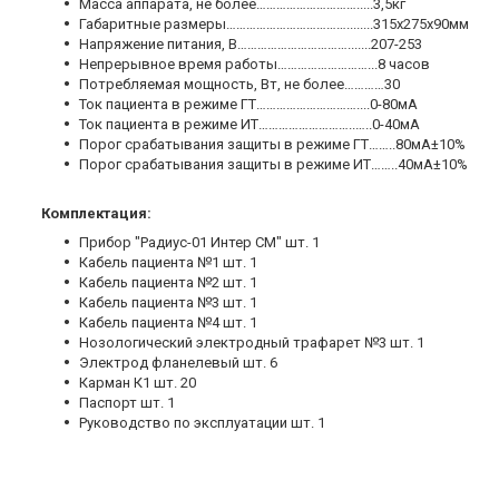
Масса аппарата, не более………………………….....3,5кг
Габаритные размеры………………………………........315х275х90мм
Напряжение питания, В…………………………….......207-253
Непрерывное время работы………………………...8 часов
Потребляемая мощность, Вт, не более…………30
Ток пациента в режиме ГТ…………………………....0-80мА
Ток пациента в режиме ИТ………………………..…..0-40мА
Порог срабатывания защиты в режиме ГТ……..80мА±10%
Порог срабатывания защиты в режиме ИТ……..40мА±10%
Комплектация:
Прибор "Радиус-01 Интер СМ" шт. 1
Кабель пациента №1 шт. 1
Кабель пациента №2 шт. 1
Кабель пациента №3 шт. 1
Кабель пациента №4 шт. 1
Нозологический электродный трафарет №3 шт. 1
Электрод фланелевый шт. 6
Карман К1 шт. 20
Паспорт шт. 1
Руководство по эксплуатации шт. 1