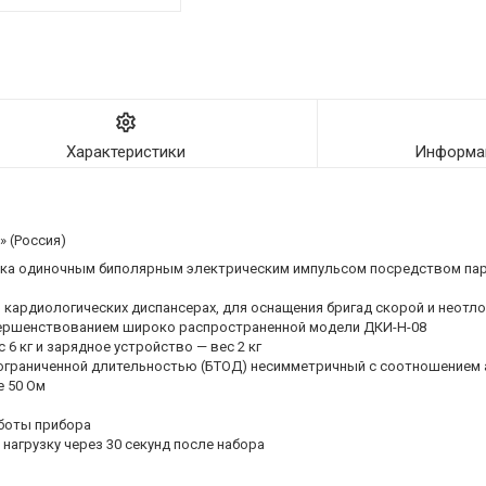
Характеристики
Информац
 (Россия)
века одиночным биполярным электрическим импульсом посредством па
 кардиологических диспансерах, для оснащения бригад скорой и неот
ершенствованием широко распространенной модели ДКИ-Н-08
 6 кг и зарядное устройство — вес 2 кг
ограниченной длительностью (БТОД) несимметричный с соотношением 
е 50 Ом
аботы прибора
нагрузку через 30 секунд после набора