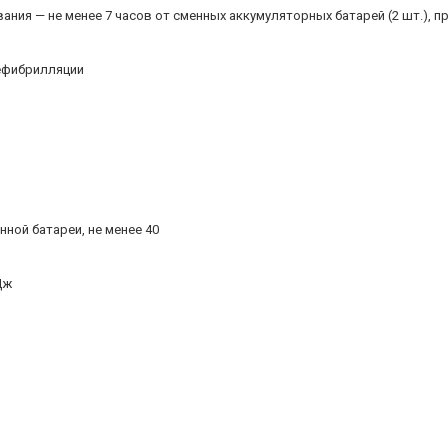
я — не менее 7 часов от сменных аккумуляторных батарей (2 шт.), при
дефибрилляции
ной батареи, не менее 40
 Дж