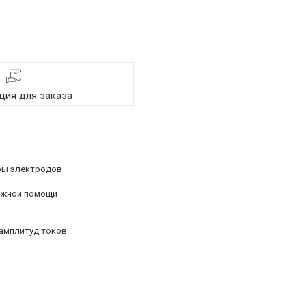
ия для заказа
ры электродов
ложной помощи
амплитуд токов