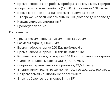
Время непрерывной работы прибора в режиме мониторировани
от бортовой сети автомобиля (12–30 В) — не менее 168 часов
Возможность заряда одновременно двух батарей
Отображение всей информации на ЖК-дисплее до и после 
Кардиосинхронизированный
Ручное управление
Параметры:
Длина 380 мм, ширина 175 мм, высота 270 мм
Размеры экрана, 115×86 мм
Время набора энергии 200 Дж, не более 6 с
Время набора энергии 360 Дж, не более 10 с
Количество разрядов энергии 360 Дж от полностью заряжен
Чувствительность канала ЭКГ,5, 10, 20 мм\мВ
Скорость перемещения изображения, 12,5, 25 мм\с
Энергия импульса, 5, 10, 25, 50, 75, 100, 150, 200, 250, 300, 360
Потребляемая мощность, не более 250 Вт
Электробезопасность класс II, тип BF