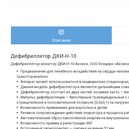
Описание
Дефибриллятор ДКИ-Н-10
Дефибриллятор-монитор ДКИ-Н-10 Аксион, ООО Концерн «Аксион»
Предназначен для лечебного воздействия на сердце чело
трансторакально
Аппарат может использоваться в медицинских стационарах,
Данная модель дефибриллятора является дальнейшим сов
Дефибриллятор состоит из двух частей: носимая часть — вес
Импульс дефибрилляции — биполярный трапецеидальный с 
отрицательной и положительной полуволн (0,5±0,1) на нагрузк
Возможность применения для взрослых и детей
Речевое сопровождение действий оператора и процесса р
Автоматический сброс накопленной энергии на внутреннюю 
Возможность приёма и регистрации ЭКГ
Встроенный термопринтер — ширина не менее 57 мм