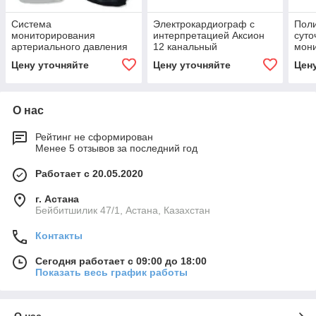
Система
Электрокардиограф с
Пол
мониторирования
интерпретацией Аксион
суто
артериального давления
12 канальный
мон
Cardiospy EC-ABP
Цену уточняйте
Цену уточняйте
Цен
О нас
Рейтинг не сформирован
Менее 5 отзывов за последний год
Работает с 20.05.2020
г. Астана
Бейбитшилик 47/1, Астана, Казахстан
Контакты
Сегодня работает с 09:00 до 18:00
Показать весь график работы