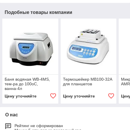
Подобные товары компании
Баня водяная WB-4MS,
Термошейкер MB100-32A
Мик
тем-ра до 100оС,
для планшетов
AMR
ванна-4л
Цену уточняйте
Цену уточняйте
Цен
О нас
Рейтинг не сформирован