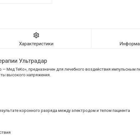
Характеристики
Информац
ерапии Ультрадар
р — Мед ТеКо», предназначен для лечебного воздействия импульсным 
оты высокого напряжения.
езультате коронного разряда между электродом и телом пациента
ствия