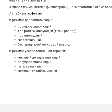
Назначение аппарата
Аппарат применяется в физиотерапии, косметологии и стоматоло
Лечебные эффекты
в режиме дарсонвализации:
сосудорасширяющий
трофостимулирующий (тихий разряд)
противозудный
гипалгезивный
бактерицидный (искровой разряд)
в режиме ультратональной терапии:
местный дегидратирующий
сосудорасширяющий
гипалгезивный
местный катаболический